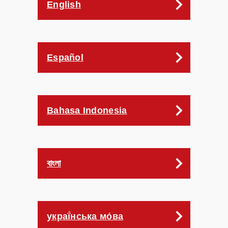
English
Español
Bahasa Indonesia
বাংলা
украї́нська мо́ва