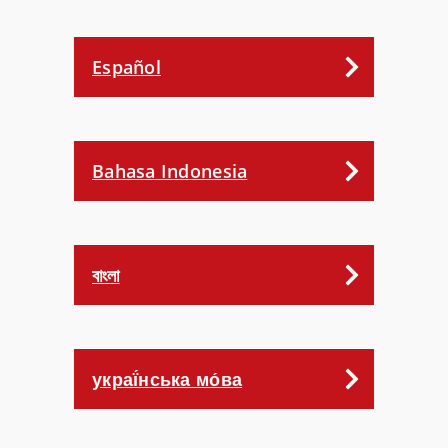
Español
Bahasa Indonesia
বাংলা
украї́нська мо́ва