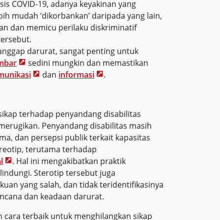
sis COVID-19, adanya keyakinan yang
ih mudah ‘dikorbankan’ daripada yang lain,
 dan memicu perilaku diskriminatif
ersebut.
anggap darurat, sangat penting untuk
embar
sedini mungkin dan memastikan
munikasi
dan
informasi
.
 sikap terhadap penyandang disabilitas
 merugikan. Penyandang disabilitas masih
ma, dan persepsi publik terkait kapasitas
reotip, terutama terhadap
l
. Hal ini mengakibatkan praktik
elindungi. Sterotip tersebut juga
an yang salah, dan tidak teridentifikasinya
encana dan keadaan darurat.
 cara terbaik untuk menghilangkan sikap