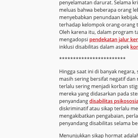
penyelamatan darurat. Selama kri
meluas bahwa beberapa orang leb
menyebabkan penundaan kebijakan
terhadap kelompok orang-orang t
Oleh karena itu, dalam program t
mengadopsi
pendekatan jalur k
inklusi disabilitas dalam aspek
ko
************************
Hingga saat ini di banyak negara,
masih sering bersifat negatif dan
terlalu sering menjadi korban stig
mereka yang didasarkan pada ste
penyandang
disabilitas psikososia
diskriminatif atau sikap terlalu m
mengakibatkan pengabaian, perlaku
penyandang disabilitas selama b
Menunjukkan sikap hormat adalah