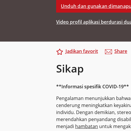
Unduh dan gunakan dimanap
Video profil aplikasi berdurasi du
Jadikan favorit
Share
Sikap
**Informasi spesifik COVID-19**
Pengalaman menunjukkan bahwa k
cenderung meningkatkan keyakina
individu. Dengan demikian, ster
merendahkan penyandang disabili
menjadi
hambatan
untuk mengaks