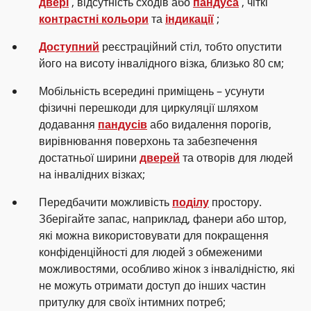
двері
, відсутність сходів або
пандуса
, чіткі
контрастні кольори
та
індикації
;
Доступний
реєстраційний стіл, тобто опустити
його на висоту інвалідного візка, близько 80 см;
Мобільність всередині приміщень – усунути
фізичні перешкоди для циркуляції шляхом
додавання
пандусів
або видалення порогів,
вирівнювання поверхонь та забезпечення
достатньої ширини
дверей
та отворів для людей
на інвалідних візках;
Передбачити можливість
поділу
простору.
Зберігайте запас, наприклад, фанери або штор,
які можна використовувати для покращення
конфіденційності для людей з обмеженими
можливостями, особливо жінок з інвалідністю, які
не можуть отримати доступ до інших частин
притулку для своїх інтимних потреб;