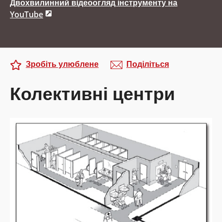
Двохвилинний відеоогляд інструменту на
YouTube
Зробіть улюблене
Поділіться
Колективні центри