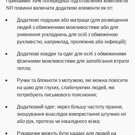
Принаймні
10%
попередньо підготовлених комплектів
NFI повинні включати додаткові елементи
як от:
Додаткові подушки або матраци (для розміщення
людей з обмеженими можливостями або для
уникнення ускладнень для осіб з обмеженою
рухливістю, наприклад, пролежнів або інфекцій);
Додаткові ковдри та одяг для осіб з обмеженими
фізичними можливостями для запобігання втрати
тепла;
Ручки та блокноти з мотузкою, які можна повісити
на шию для глухих, слабочуючих людей, які
потребують письмового пояснення;
Додатковий одяг: через більшу частоту прання,
зношування внаслідок використання штучних ніг
або рук, протеза чи інвалідного візка;
Рукавички можуть бути надані для людей на