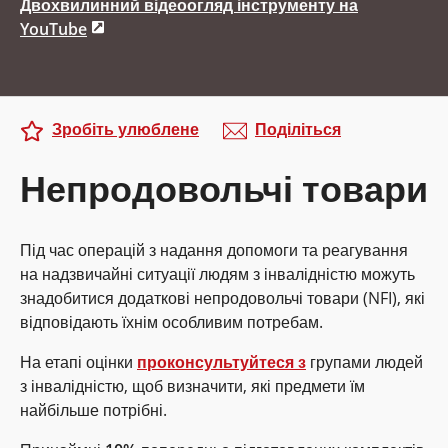
Двохвилинний відеоогляд інструменту на
YouTube
Зробіть улюблене
Поділіться
Непродовольчі товари
Під час операцій з надання допомоги та реагування
на надзвичайні ситуації людям з інвалідністю можуть
знадобитися додаткові непродовольчі товари (NFI), які
відповідають їхнім особливим потребам.
На етапі оцінки
проконсультуйтеся з
групами людей
з інвалідністю, щоб визначити, які предмети їм
найбільше потрібні.