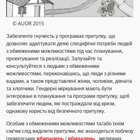
© AUOR 2015
Забезпечте гнучкість у програмах притулку, що
дозволяє адаптувати деякі специфічні потреби людей
з обмеженими можливостями під час планування,
проектування та реалізації. Залучайте та
консультуйтеся з людьми з обмеженими
можливостями, переконавшись, що люди з різними
вадами, а також представлені жінки, чоловіки, дівчата
та хлопчики. Гендерні міркування мають бути
інтегровані в планування та програми притулку, щоб
забезпечити людям, які постраждали від кризи,
однакову користь від безпечного притулку.
Особам з обмеженими можливостями та/або їхнім
сім’ям слід виділити притулки, які знаходяться поблизу
громадських
вбиралень
і
вбиралень
, медичних