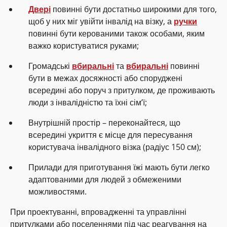
Двері
повинні бути достатньо широкими для того,
щоб у них міг увійти інвалід на візку, а
ручки
повинні бути керованими також особами, яким
важко користуватися руками;
Громадські
вбиральні
та
вбиральні
повинні
бути в межах досяжності або споруджені
всередині або поруч з притулком, де проживають
люди з інвалідністю та їхні сім’ї;
Внутрішній простір – переконайтеся, що
всередині укриття є місце для пересування
користувача інвалідного візка (радіус 150 см);
Прилади для приготування їжі мають бути легко
адаптованими для людей з обмеженими
можливостями.
При проектуванні, впровадженні та управлінні
притулками або поселеннями під час реагування на