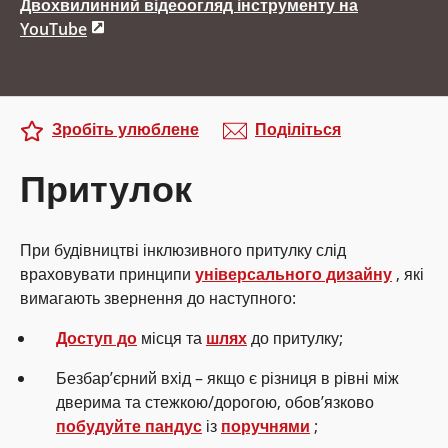
Двохвилинний відеоогляд інструменту на
YouTube
Зробіть улюблене
Поділіться
Притулок
При будівництві інклюзивного притулку слід
враховувати принципи
універсального дизайну
, які
вимагають звернення до наступного:
Доступ до
місця та
шлях
до притулку;
Безбар’єрний вхід – якщо є різниця в рівні між
дверима та стежкою/дорогою, обов’язково
побудуйте пандус
із
поручнями
;