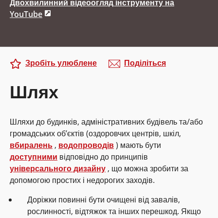
Двохвилинний відеоогляд інструменту на
YouTube
Зробіть улюблене
Поділіться
Шлях
Шляхи до будинків, адміністративних будівель та/або
громадських об’єктів (оздоровчих центрів, шкіл,
вбиралень
,
водопроводів
) мають бути
доступними
відповідно до принципів
універсального дизайну
, що можна зробити за
допомогою простих і недорогих заходів.
Доріжки повинні бути очищені від завалів,
рослинності, відтяжок та інших перешкод. Якщо