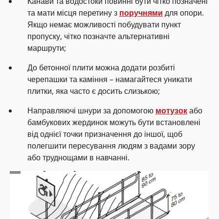
Канави та водостоки повинні бути чітко позначені
та мати місця перетину з
поручнями
для опори.
Якщо немає можливості побудувати пункт
пропуску, чітко позначте альтернативні
маршрути;
До бетонної плити можна додати розбиті
черепашки та каміння – намагайтеся уникати
плитки, яка часто є досить слизькою;
Направляючі шнури за допомогою
мотузок
або
бамбукових жердинок можуть бути встановлені
від однієї точки призначення до іншої, щоб
полегшити пересування людям з вадами зору
або труднощами в навчанні.