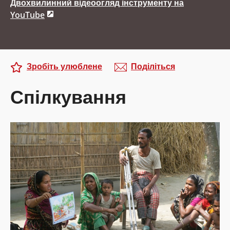
Двохвилинний відеоогляд інструменту на
YouTube
Зробіть улюблене
Поділіться
Спілкування