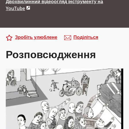
Двохвилинний відеоогляд інструменту на
YouTube
Зробіть улюблене
Поділіться
Розповсюдження