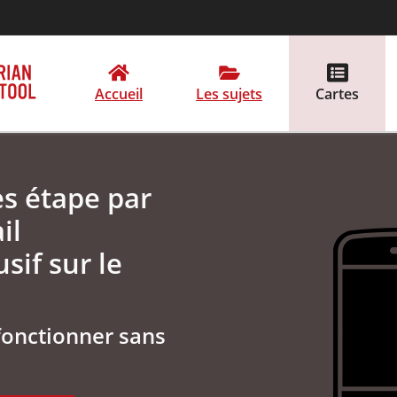
Accueil
Les sujets
Cartes
es étape par
il
sif sur le
fonctionner sans