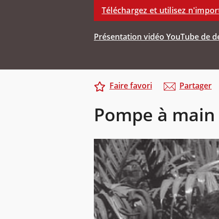
Téléchargez et utilisez n'impor
Présentation vidéo YouTube de de
Faire favori
Partager
Pompe à main