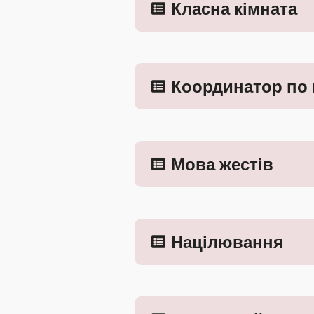
Класна кімната
Координатор по 
Мова жестів
Націлювання