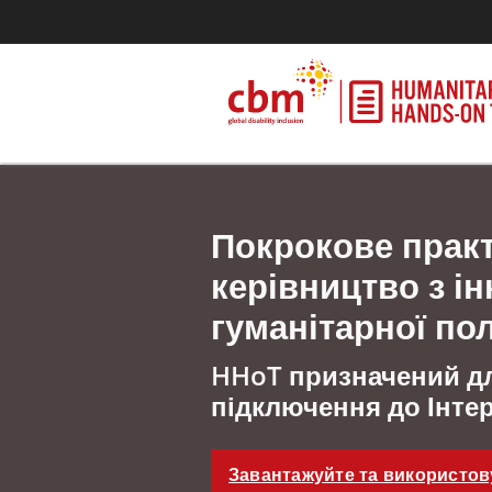
Покрокове прак
керівництво з і
гуманітарної по
HHoT призначений дл
підключення до Інтер
Завантажуйте та використов