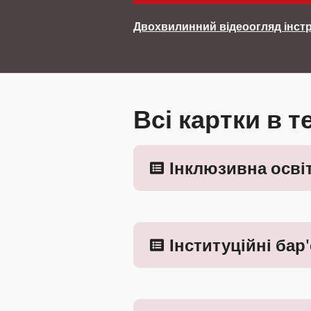
Двохвилинний відеоогляд інст
Всі картки в т
Інклюзивна осві
Інституційні бар