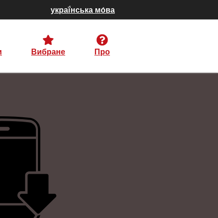
украї́нська мо́ва
и
Вибране
Про