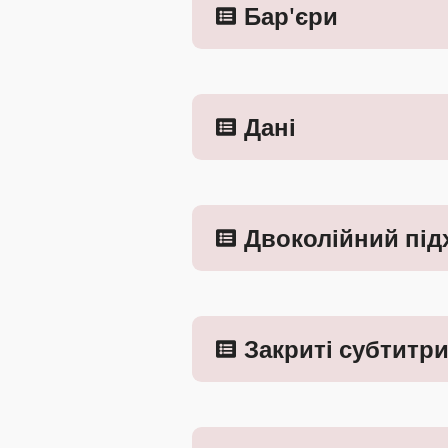
Бар'єри
Дані
Двоколійний під
Закриті субтитр