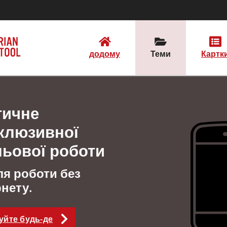
додому
Теми
Картк
тичне
нклюзивної
льової роботи
я роботи без
нету.
уйте будь-де