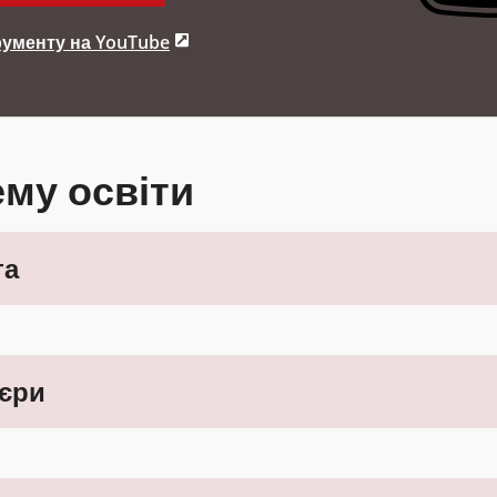
рументу на YouTube
ему освіти
та
'єри