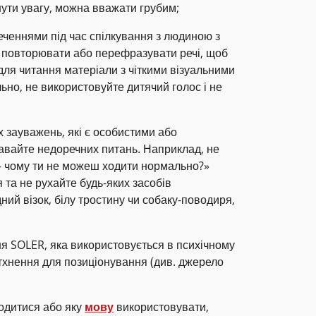
ути увагу, можна вважати грубим;
реченнями під час спілкування з людиною з
 повторювати або перефразувати речі, щоб
 для читання матеріали з чіткими візуальними
ьно, не використовуйте дитячий голос і не
 зауважень, які є особистими або
давайте недоречних питань. Наприклад, не
 – чому ти не можеш ходити нормально?»
 та не рухайте будь-яких засобів
ний візок, білу тростину чи собаку-поводиря,
я SOLER, яка використовується в психічному
тхнення для позиціонування (див. джерело
одитися або яку
мову
використовувати,