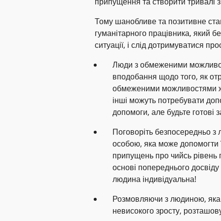
припущення та створити тривалі зм
Тому шанобливе та позитивне ста
гуманітарного працівника, який бе
ситуації, і слід дотримуватися про
Люди з обмеженими можливос
вподобання щодо того, як отр
обмеженими можливостями жи
інші можуть потребувати доп
допомоги, але будьте готові 
Поговоріть безпосередньо з
особою, яка може допомогти 
припущень про чийсь рівень 
основі попереднього досвіду
людина індивідуальна!
Розмовляючи з людиною, яка 
невисокого зросту, розташову