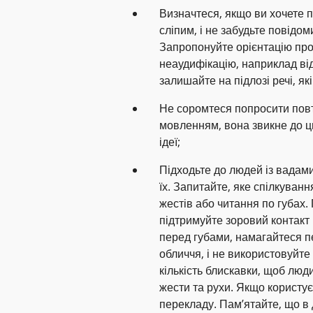
Визначтеся, якщо ви хочете п
сліпим, і не забудьте повідом
Запропонуйте орієнтацію про
неаудифікацію, наприклад від
залишайте на підлозі речі, я
Не соромтеся попросити повт
мовленням, вона звикне до цьо
ідеї;
Підходьте до людей із вадами
їх. Запитайте, яке спілкуван
жестів або читання по губах.
підтримуйте зоровий контакт 
перед губами, намагайтеся п
обличчя, і не використовуйте
кількість блискавки, щоб люд
жести та рухи. Якщо користу
перекладу. Пам’ятайте, що в