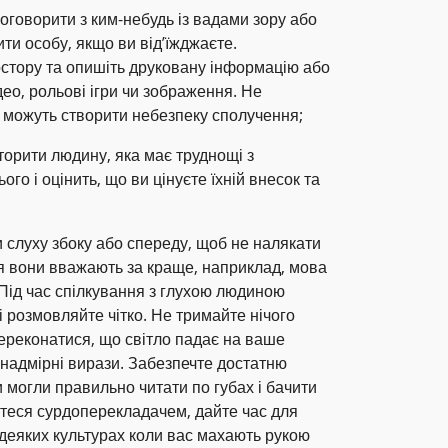
оговорити з ким-небудь із вадами зору або
ити особу, якщо ви від’їжджаєте.
стору та опишіть друковану інформацію або
ео, рольові ігри чи зображення. Не
кі можуть створити небезпеку сполучення;
орити людину, яка має труднощі з
го і оцінить, що ви цінуєте їхній внесок та
 слуху збоку або спереду, щоб не налякати
ня вони вважають за краще, наприклад, мова
 Під час спілкування з глухою людиною
і розмовляйте чітко. Не тримайте нічого
ереконатися, що світло падає на ваше
 надмірні вирази. Забезпечте достатню
и могли правильно читати по губах і бачити
єтеся сурдоперекладачем, дайте час для
 деяких культурах коли вас махають рукою