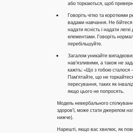
або торкаються, щоб приверн
Говоріть чітко та короткими 
вадами навчання. Не бійтеся
надати ясність і надати легкі
елементами. Говоріть нормал
перебільшуйте.
Загалом уникайте випадкових
нав’язливими, а також не за
кажіть: «Що з тобою сталося
Пам’ятайте, що не торкайтеся
пересування, таких як інвалід
якщо цього не попросять.
Модель невербального спілкуванн
здоров’ї, може стати джерелом на
нижче).
Нарешті, якщо вас хвилює, як пов