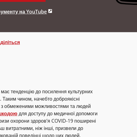
рументу на YouTube
діліться
а має тенденцію до посилення культурних
. Таким чином, начебто доброякісні
й з обмеженими можливостями та людей
шкодою
для доступу до медичної допомоги
 кризи охорони здоров’я COVID-19 поширені
ьш витратними, ніж інші, призвели до
икованій поведінці щодо цих людей.