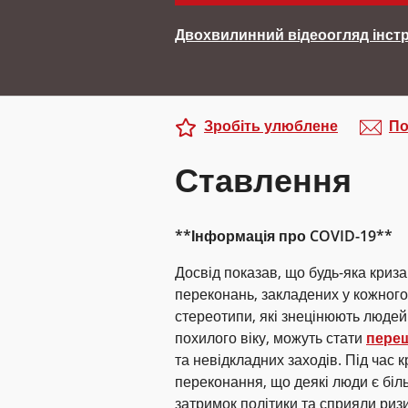
Двохвилинний відеоогляд інст
Зробіть улюблене
По
Ставлення
**Інформація про COVID-19**
Досвід показав, що будь-яка криз
переконань, закладених у кожного
стереотипи, які знецінюють люде
похилого віку, можуть стати
пере
та невідкладних заходів. Під час
переконання, що деякі люди є біл
затримок політики та сприяли риз