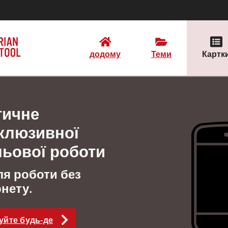
додому
Теми
Картк
тичне
нклюзивної
льової роботи
я роботи без
нету.
уйте будь-де