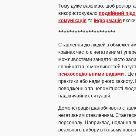
Тому дуже важливо, щоб розгортан
використовувало
подвійний підх
комунікація
та
інформація
включ
*********************
Ставлення до людей з обмеженими
країнах часто є негативним і уп
можливостями занадто часто зали
сприйняття їх можливостей базуєт
психосоціальними вадами
. Це 
практики або надмірного захисту.
поводженню та непомітності людей 
надзвичайних ситуацій.
Демонстрація шанобливого ставле
негативним ставленням. Ставтеся д
персоналу. Наприклад, надання л
реального вибору в їхньому повся