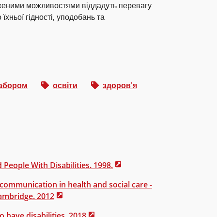
женими можливостями віддадуть перевагу
їхньої гідності, уподобань та
табором
освіти
здоров'я
People With Disabilities. 1998.
communication in health and social care -
ambridge. 2012
 have disabilities. 2018