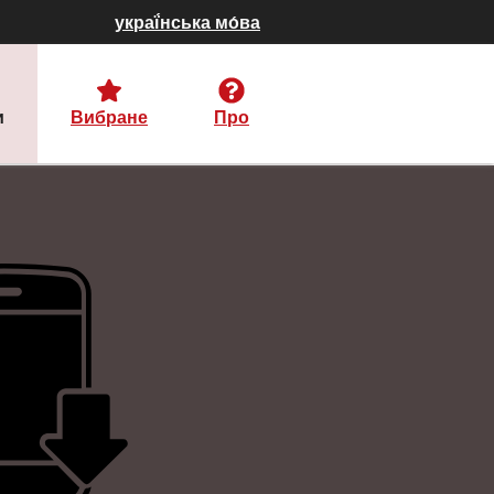
украї́нська мо́ва
и
Вибране
Про