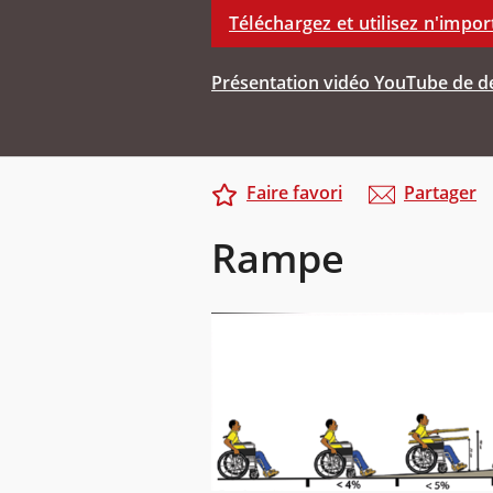
Téléchargez et utilisez n'impor
Présentation vidéo YouTube de de
Faire favori
Partager
Rampe