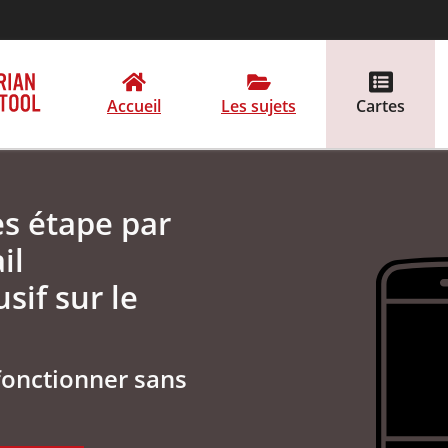
Accueil
Les sujets
Cartes
es étape par
il
sif sur le
fonctionner sans