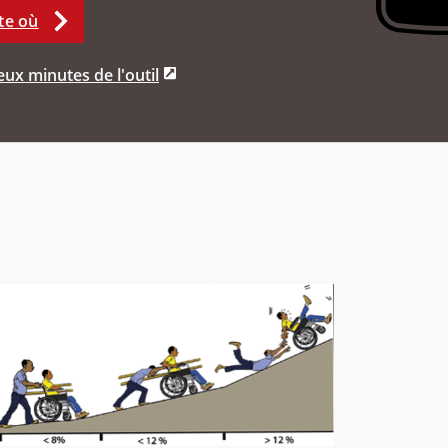
te où
ux minutes de l'outil