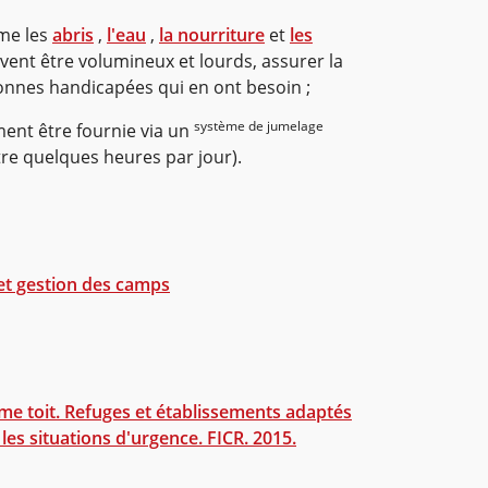
mme les
abris
,
l'eau
,
la nourriture
et
les
ent être volumineux et lourds, assurer la
sonnes handicapées qui en ont besoin ;
système de jumelage
ement être fournie via un
tre quelques heures par jour).
et gestion des camps
me toit. Refuges et établissements adaptés
es situations d'urgence. FICR. 2015.