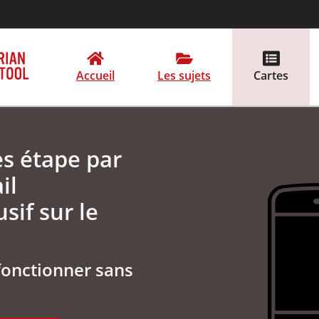
Accueil
Les sujets
Cartes
es étape par
il
sif sur le
fonctionner sans