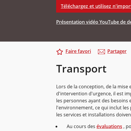
Téléchargez et utilisez n'impor
Présentation vidéo YouTube de de
Faire favori
Partager
Transport
Lors de la conception, de la mise 
d'intervention d'urgence, il est 
les personnes ayant des besoins et
l'environnement, ce qui inclut le
les services et installations doive
Au cours des
évaluations
, p