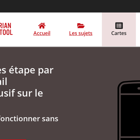
Accueil
Les sujets
Cartes
es étape par
il
sif sur le
fonctionner sans