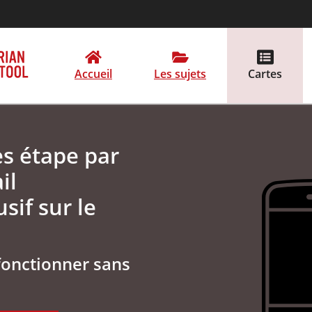
Accueil
Les sujets
Cartes
es étape par
il
sif sur le
fonctionner sans