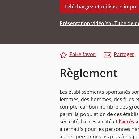
Téléchargez et utilisez n'impor
Présentation vidéo YouTube de de
Faire favori
Partager
Règlement
Les établissements spontanés sont
femmes, des hommes, des filles et
compte, car bon nombre des group
parmi la population de ces établis
sécurité, l'accessibilité et
l'accès
a
alternatifs pour les personnes ha
autres personnes les plus à risqu