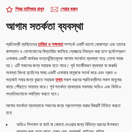
প্রিয় তালিকায় রাখুন
শেয়ার করুন
আগাম সতর্কতা ব্যবস্থা
প্রতিবন্ধী ব্যক্তিদের
চাহিদা ও সক্ষমতা
সম্পর্কে একটি ভালো বোঝাপড়া এবং তাদের
বাসস্থান ও যোগাযোগের বিস্তারিত জানিয়ে স্বেচ্ছায় নিবন্ধন করা হলে দুর্যোগপ্রবণ
এলাকায় একটি কার্যকর অন্তর্ভুক্তিমূলক আগাম সতর্কতা ব্যবস্থা গড়ে তোলা সহজ
হয়। এটি সকলের জন্য সহায়ক হতে পারে। পূর্ব সতর্কীকরণ ব্যবস্থা যা জরুরি
অবস্থা কিংবা দুর্যোগের সময় একটি এলাকার মানুষকে সতর্ক করে এভং দ্রুত ও
সহজেই সবার জন্য বুঝতে সহায়ক
তথ্য
সকল ধরনের প্রতিবন্ধীসহ সকল মানুষের
কাছে পৌঁছাতে সাহায্য করে। পূর্ব সতর্কতা ব্যবস্থায় সবসময় অডিও এবং ভিডিও
পদ্ধতিগুলোকে সমন্বিত করতে হবে।
আগাম সতর্কতা ব্যবস্থাকে সকলের জন্য প্রবেশগম্য করার বিষয়টি নিশ্চিত করতে
হবে:
অডিও সিগনাল বা বার্তা বা ঘোষণা দেওয়ার জন্য বিভিন্ন ধরনের উপকরণ
ব্যবহার করা যেতে পারে; যেমন বেল, অ্যালার্ম, সাইরেন, মাইক,