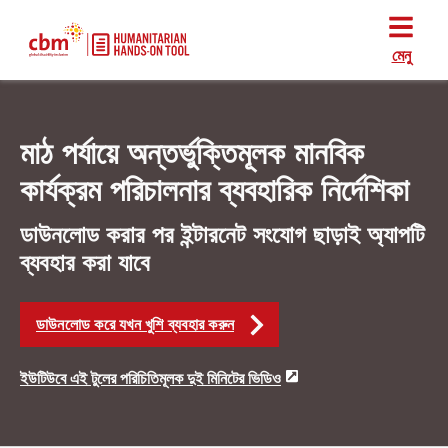
মেনু
মাঠ পর্যায়ে অন্তর্ভুক্তিমূলক মানবিক
কার্যক্রম পরিচালনার ব্যবহারিক নির্দেশিকা
ডাউনলোড করার পর ইন্টারনেট সংযোগ ছাড়াই অ্যাপটি
ব্যবহার করা যাবে
ডাউনলোড করে যখন খুশি ব্যবহার করুন
ইউটিউবে এই টুলের পরিচিতিমূলক দুই মিনিটের ভিডিও