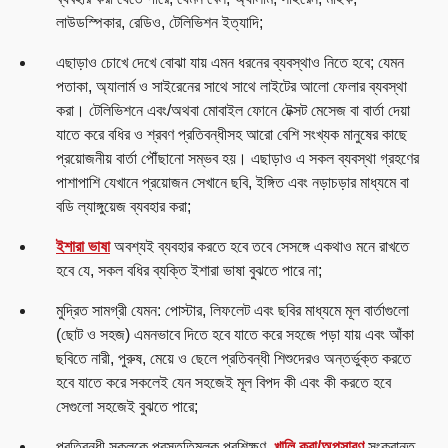
লাউডস্পিকার, রেডিও, টেলিভিশন ইত্যাদি;
এছাড়াও চোখে দেখে বোঝা যায় এমন ধরনের ব্যবস্থাও নিতে হবে; যেমন
পতাকা, অ্যালার্ম ও সাইরেনের সাথে সাথে লাইটের আলো ফেলার ব্যবস্থা
করা। টেলিভিশনে এবং/অথবা মোবাইল ফোনে টেক্সট মেসেজ বা বার্তা দেয়া
যাতে করে বধির ও শ্রবণ প্রতিবন্ধীসহ আরো বেশি সংখ্যক মানুষের কাছে
প্রয়োজনীয় বার্তা পৌঁছানো সম্ভব হয়। এছাড়াও এ সকল ব্যবস্থা গ্রহণের
পাশাপাশি যেখানে প্রয়োজন সেখানে ছবি, ইঙ্গিত এবং নড়াচড়ার মাধ্যমে বা
বডি ল্যাঙ্গুয়েজ ব্যবহার করা;
ইশারা ভাষা
অবশ্যই ব্যবহার করতে হবে তবে সেসঙ্গে একথাও মনে রাখতে
হবে যে, সকল বধির ব্যক্তি ইশারা ভাষা বুঝতে পারে না;
মুদ্রিত সামগ্রী যেমন: পোস্টার, লিফলেট এবং ছবির মাধ্যমে মূল বার্তাগুলো
(ছোট ও সহজ) এমনভাবে দিতে হবে যাতে করে সহজে পড়া যায় এবং আঁকা
ছবিতে নারী, পুরুষ, মেয়ে ও ছেলে প্রতিবন্ধী শিশুদেরও অন্তর্ভুক্ত করতে
হবে যাতে করে সকলেই যেন সহজেই মূল বিপদ কী এবং কী করতে হবে
সেগুলো সহজেই বুঝতে পারে;
প্রতিবন্ধী সকলকে প্রস্তুতিমূলক প্রশিক্ষণ,
খালি করা/অপসারণ
সংক্রান্ত