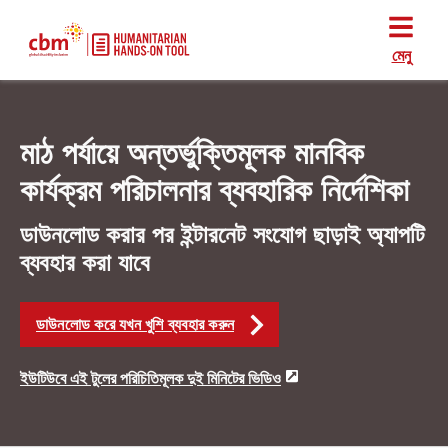
মেনু
মাঠ পর্যায়ে অন্তর্ভুক্তিমূলক মানবিক
কার্যক্রম পরিচালনার ব্যবহারিক নির্দেশিকা
ডাউনলোড করার পর ইন্টারনেট সংযোগ ছাড়াই অ্যাপটি
ব্যবহার করা যাবে
ডাউনলোড করে যখন খুশি ব্যবহার করুন
ইউটিউবে এই টুলের পরিচিতিমূলক দুই মিনিটের ভিডিও