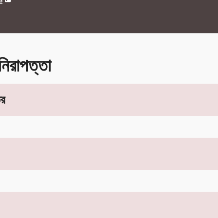
ও
 নিরাপত্তা
তর