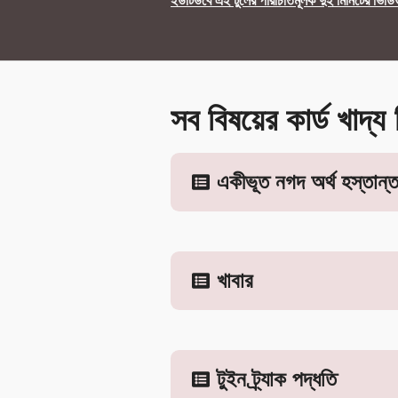
ইউটিউবে এই টুলের পরিচিতিমূলক দুই মিনিটের ভিডি
সব বিষয়ের কার্ড খাদ্য
একীভূত নগদ অর্থ হস্তান্
খাবার
টুইন ট্র্যাক পদ্ধতি