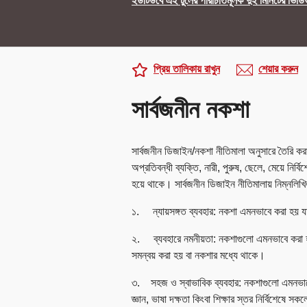
ইউটিউবে এই টুলের পরিচিতিমূলক দুই মিনিটের ভিডি
প্রিয় তালিকায় রাখুন
শেয়ার করুন
সার্বজনীন নকশা
সার্বজনীন ডিজাইন/নকশা নীতিমালা অনুসারে তৈরি করা
অপ্রতিবন্ধী ব্যক্তি, নারী, পুরুষ, ছেলে, মেয়ে নির
হয়ে থাকে। সার্বজনীন ডিজাইন নীতিমালায় নিম্নলিখিত
১. ন্যায়সঙ্গত ব্যবহার: নকশা এমনভাবে করা হয় যা 
২. ব্যবহারে নমনীয়তা: নকশাগুলো এমনভাবে করা হয় 
সমন্বয় করা হয় বা নকশার মধ্যে থাকে।
৩. সহজ ও স্বাভাবিক ব্যবহার: নকশাগুলো এমনভাবে
জ্ঞান, ভাষা দক্ষতা কিংবা শিক্ষার স্তর নির্বিশেষ