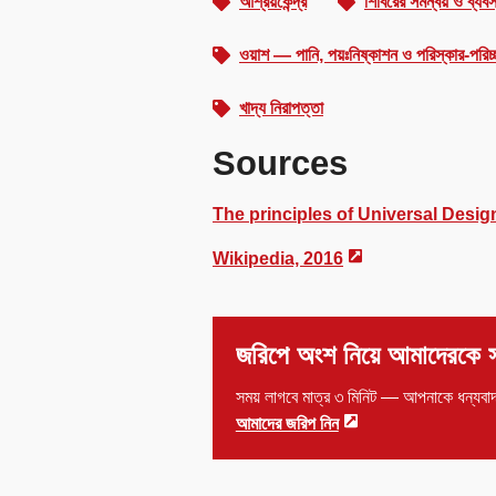
আশ্রয়কেন্দ্র
শিবিরের সমন্বয় ও ব্যবস
ওয়াশ — পানি, পয়ঃনিষ্কাশন ও পরিস্কার-পরিচ্
খাদ্য নিরাপত্তা
Sources
The principles of Universal Desig
Wikipedia, 2016
জরিপে অংশ নিয়ে আমাদেরকে স
সময় লাগবে মাত্র ৩ মিনিট — আপনাকে ধন্যবা
আমাদের জরিপ নিন