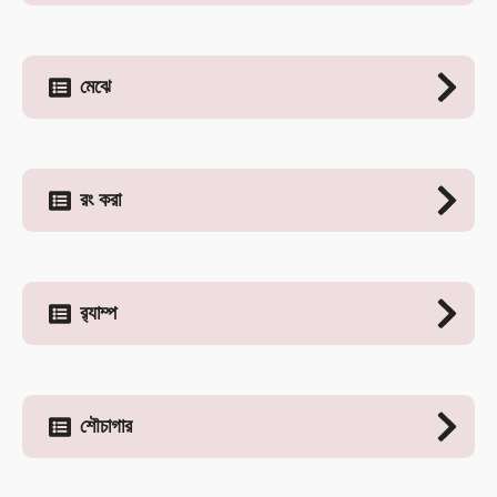
মেঝে
রং করা
র‍্যাম্প
শৌচাগার