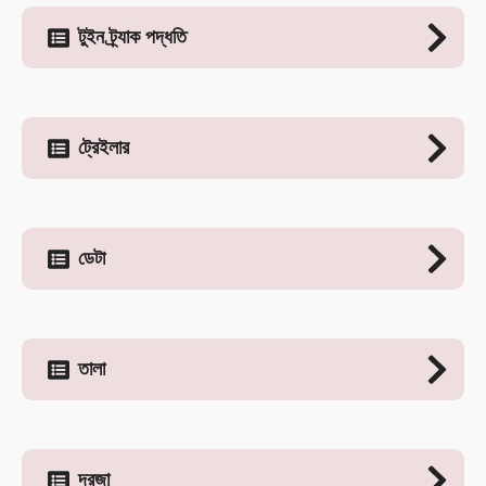
টুইন ট্র্যাক পদ্ধতি
ট্রেইলার
ডেটা
তালা
দরজা