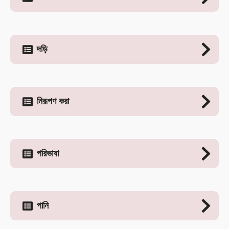
দড়ি
নিরূপণ করা
পরিভাষা
পানি