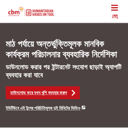
মেনু
মাঠ পর্যায়ে অন্তর্ভুক্তিমূলক মানবিক
কার্যক্রম পরিচালনার ব্যবহারিক নির্দেশিকা
ডাউনলোড করার পর ইন্টারনেট সংযোগ ছাড়াই অ্যাপটি
ব্যবহার করা যাবে
ডাউনলোড করে যখন খুশি ব্যবহার করুন
ইউটিউবে এই টুলের পরিচিতিমূলক দুই মিনিটের ভিডিও