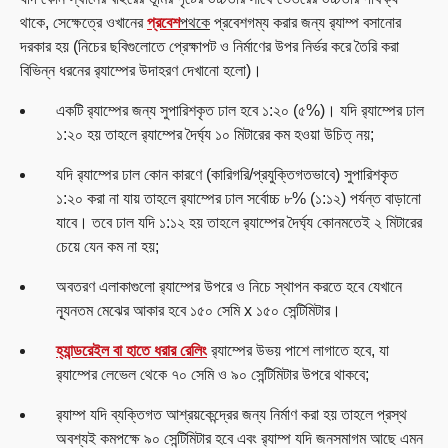
থাকে, সেক্ষেত্রে ওখানের
প্রবেশ
পথকে
প্রবেশগম্য করার জন্য র‍্যাম্প বসানোর
দরকার হয় (নিচের ছবিগুলোতে প্রেক্ষাপট ও নির্মাণের উপর নির্ভর করে তৈরি করা
বিভিন্ন ধরনের র‍্যাম্পের উদাহরণ দেখানো হলো)।
একটি র‍্যাম্পের জন্য সুপারিশকৃত ঢাল হবে ১:২০ (৫%)। যদি র‍্যাম্পের ঢাল
১:২০ হয় তাহলে র‍্যাম্পের দৈর্ঘ্য ১০ মিটারের কম হওয়া উচিত্‌ নয়;
যদি র‍্যাম্পের ঢাল কোন কারণে (কারিগরি/প্রযুক্তিগতভাবে) সুপারিশকৃত
১:২০ করা না যায় তাহলে র‍্যাম্পের ঢাল সর্বোচ্চ ৮% (১:১২) পর্যন্ত বাড়ানো
যাবে। তবে ঢাল যদি ১:১২ হয় তাহলে র‍্যাম্পের দৈর্ঘ্য কোনমতেই ২ মিটারের
চেয়ে যেন কম না হয়;
অবতরণ এলাকাগুলো র‍্যাম্পের উপরে ও নিচে স্থাপন করতে হবে যেখানে
ন্যূনতম মেঝের আকার হবে ১৫০ সেমি x ১৫০ সেন্টিমিটার।
হ্যান্ডরেইল বা হাতে ধরার রেলিং
র‍্যাম্পের উভয় পাশে লাগাতে হবে, যা
র‍্যাম্পের লেভেল থেকে ৭০ সেমি ও ৯০ সেন্টিমিটার উপরে থাকবে;
র‍্যাম্প যদি ব্যক্তিগত আশ্রয়কেন্দ্রের জন্য নির্মাণ করা হয় তাহলে প্রস্থ
অবশ্যই কমপক্ষে ৯০ সেন্টিমিটার হবে এবং র‍্যাম্প যদি জনসমাগম আছে এমন