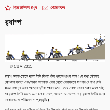
প্রিয় তালিকায় রাখুন
শেয়ার করুন
র‍্যাম্প
© CBM 2015
র‍্যাম্প ভবনগুলোতে থাকা সিড়ি কিংবা খাঁড়া প্রবেশপথের কারণে যে বাধা সেটাসহ
ধোওয়ার স্থানে এবং/অথবা অন্যান্য সেবা পেতে সেবাস্থলে যাওয়ার যে বাধা সেই
সকল বাধা দূর করার ক্ষেত্রে ভূমিকা পালন করে। তবে একথা ভাবার কোন কারণ নেই
যে র‍্যাম্প তৈরি করতে অনেক খরচ লাগে, আদতে তা লাগেও না। র‍্যাম্প তৈরির জন্য
দরকার ভালো পরিকল্পনা ও প্রস্তুতি।
যদি কোন স্থানের বাইরের ভূমির পৃষ্টের উচ্চতার সাথে ভেতরের উচ্চতার পার্থক্য