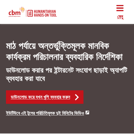
মেনু
মাঠ পর্যায়ে অন্তর্ভুক্তিমূলক মানবিক
কার্যক্রম পরিচালনার ব্যবহারিক নির্দেশিকা
ডাউনলোড করার পর ইন্টারনেট সংযোগ ছাড়াই অ্যাপটি
ব্যবহার করা যাবে
ডাউনলোড করে যখন খুশি ব্যবহার করুন
ইউটিউবে এই টুলের পরিচিতিমূলক দুই মিনিটের ভিডিও