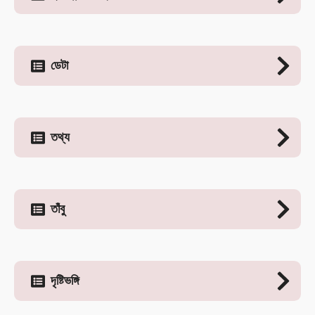
ডেটা
তথ্য
তাঁবু
দৃষ্টিভঙ্গি