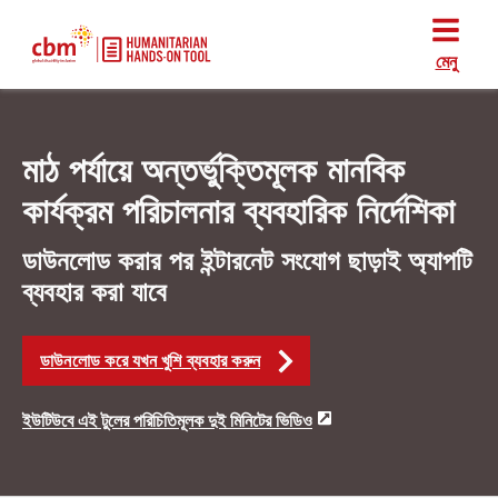
মেনু
মাঠ পর্যায়ে অন্তর্ভুক্তিমূলক মানবিক
কার্যক্রম পরিচালনার ব্যবহারিক নির্দেশিকা
ডাউনলোড করার পর ইন্টারনেট সংযোগ ছাড়াই অ্যাপটি
ব্যবহার করা যাবে
ডাউনলোড করে যখন খুশি ব্যবহার করুন
ইউটিউবে এই টুলের পরিচিতিমূলক দুই মিনিটের ভিডিও