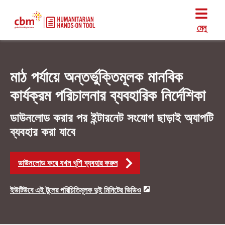
মেনু
মাঠ পর্যায়ে অন্তর্ভুক্তিমূলক মানবিক
কার্যক্রম পরিচালনার ব্যবহারিক নির্দেশিকা
ডাউনলোড করার পর ইন্টারনেট সংযোগ ছাড়াই অ্যাপটি
ব্যবহার করা যাবে
ডাউনলোড করে যখন খুশি ব্যবহার করুন
ইউটিউবে এই টুলের পরিচিতিমূলক দুই মিনিটের ভিডিও