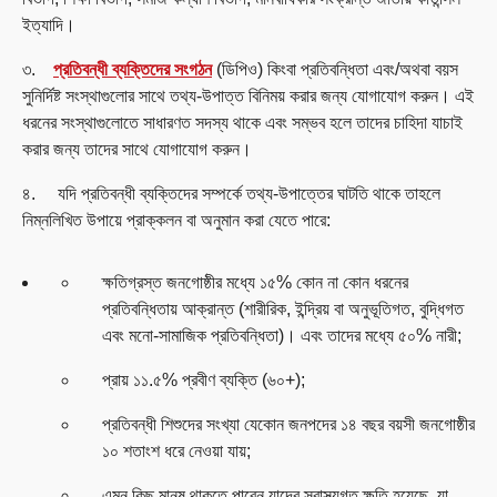
ইত্যাদি।
৩.
প্রতিবন্ধী ব্যক্তিদের সংগঠন
(ডিপিও) কিংবা প্রতিবন্ধিতা এবং/অথবা বয়স
সুনির্দিষ্ট সংস্থাগুলোর সাথে তথ্য-উপাত্ত বিনিময় করার জন্য যোগাযোগ করুন। এই
ধরনের সংস্থাগুলোতে সাধারণত সদস্য থাকে এবং সম্ভব হলে তাদের চাহিদা যাচাই
করার জন্য তাদের সাথে যোগাযোগ করুন।
৪. যদি প্রতিবন্ধী ব্যক্তিদের সম্পর্কে তথ্য-উপাত্তের ঘাটতি থাকে তাহলে
নিম্নলিখিত উপায়ে প্রাক্কলন বা অনুমান করা যেতে পারে:
ক্ষতিগ্রস্ত জনগোষ্ঠীর মধ্যে ১৫% কোন না কোন ধরনের
প্রতিবন্ধিতায় আক্রান্ত (শারীরিক, ইন্দ্রিয় বা অনুভূতিগত, বুদ্ধিগত
এবং মনো-সামাজিক প্রতিবন্ধিতা)। এবং তাদের মধ্যে ৫০% নারী;
প্রায় ১১.৫% প্রবীণ ব্যক্তি (৬০+);
প্রতিবন্ধী শিশুদের সংখ্যা যেকোন জনপদের ১৪ বছর বয়সী জনগোষ্ঠীর
১০ শতাংশ ধরে নেওয়া যায়;
এমন কিছু মানুষ থাকতে পারেন যাদের স্বাস্থ্যগত ক্ষতি হয়েছে, যা