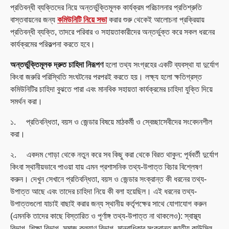
প্রতিবন্ধী ব্যক্তিদের নিয়ে অন্তর্ভুক্তিমূলক কার্যক্রম পরিচালনার প্রতিশ্রুতি
বাস্তবায়নের জন্য
কমিউনিটি নিয়ে সভা
করার শুরু থেকেই আলোচনা প্রক্রিয়ায়
প্রতিবন্ধী ব্যক্তি, তাদরে পরিবার ও সহায়তাকারীদের অন্তর্ভুক্ত করে সকল ধরনের
কার্যক্রমের পরিকল্পনা করতে হবে।
অন্তর্ভুক্তিমূলক দ্রুত চাহিদা নিরূপণ
হলো তথ্য সংগ্রহের একটি ব্যবস্থা যা দুর্যোগ
কিংবা জরুরি পরিস্থিতি সংঘটনের পরপরই করতে হয়। লক্ষ্য হলো ক্ষতিগ্রস্ত
কমিউনিটির চাহিদা বুঝতে পারা এবং মানবিক সহায়তা কার্যক্রমের চাহিদা যুক্তি দিয়ে
সমর্থন করা।
১. প্রতিবন্ধিতা, বয়স ও জেন্ডার বিষয়ে মাঠকর্মী ও স্বেচ্ছাসেবীদের সংবেদনশীল
করা।
২. একদম গোড়া থেকে নতুন করে সব কিছু করা থেকে বিরত থাকুন: পূর্ববর্তী দুর্যোগ
কিংবা স্থানীয়ভাবে পাওয়া যায় এমন প্রশাসনিক তথ্য-উপাত্ত বিচার বিশ্লেষণ
করুন। দেখুন সেখানে প্রতিবন্ধিতা, বয়স ও জেন্ডার সংক্রান্ত কী ধরনের তথ্য-
উপাত্ত আছে এবং তাদের চাহিদা নিয়ে কী বলা হয়েছিল। এই ধরনের তথ্য-
উপাত্তগুলো যাচাই বাছাই করার জন্য স্থানীয় কর্তৃপক্ষের সাথে যোগাযোগ করুন
(এমনকি তাদের কাছে বিস্তারিত ও পূর্ণাঙ্গ তথ্য-উপাত্ত না থাকলেও): স্বাস্থ্য
বিভাগ, শিক্ষা বিভাগ, সমাজ কল্যাণ বিভাগ, মানবাধিকার সংক্রান্ত জাতীয় কাউন্সিল