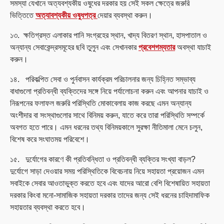
সমস্যা যেখানে অত্যবশ্যকীয় ওষুধের দরকার হয় সেই সকল ক্ষেত্রে জরুরি
ভিত্তিতে
অত্যাবশ্যকীয় ওষুধপত্র
দেয়ার ব্যবস্থা করুন।
১৩. ক্ষতিগ্রস্ত এলাকার পানি সংগ্রহের স্থান, খাদ্য বিতরণ স্থান, হাসপাতাল ও
অন্যান্য সেবাকেন্দ্রসমূহের ছবি তুলুন এবং সেখানকার
প্রবেশগম্যতার
অবস্থা যাচাই
করুন।
১৪. পরিকল্পিত সেবা ও পুর্নবাসন কার্যক্রম পরিচালনার জন্য চিহ্নিত সম্ভাব্য
বাধাগুলো প্রতিবন্ধী ব্যক্তিদের সঙ্গে নিয়ে পর্যালোচনা করুন এবং আপনার যাচাই ও
নিরূপনের ফলাফল জরুরি পরিস্থিতি মোকাবেলায় কাজ করছে এমন অন্যান্য
অংশীদার বা সংস্থাগুলোর সাথে বিনিময় করুন, যাতে করে তারা পরিস্থিতি সম্পর্কে
অবগত হতে পারে। এমন ধরনের তথ্য বিনিময়কালে সুরক্ষা নীতিমালা মেনে চলুন,
বিশেষ করে সংঘাতময় পরিবেশে।
১৫. দুর্যোগের কারণে কী প্রতিবন্ধিতা ও প্রতিবন্ধী ব্যক্তির সংখ্যা বাড়ল?
দুর্যোগে সাড়া দেওয়ার সময় পরিস্থিতিকে বিবেচনায় নিয়ে সহায়তা প্রয়োজন এমন
সবাইকে সেবার আওতাভুক্ত করতে হবে এবং যাদের আরো বেশি বিশেষায়িত সহায়তা
দরকার কিংবা মনো-সামাজিক সহায়তা দরকার তাদের জন্য সেই ধরনের চাহিদামাফিক
সহায়তার ব্যবস্থা করতে হবে।