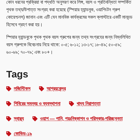
কোন ধরনের প্রক্রিয়া বা পদ্ধতি অনুসরণ করে লিঙ্গ, বয়স ও প্রতিবন্ধিতা সম্পর্কিত
পৃথক তথ্য/উপাত্ত সংগ্রহ করা হয়েছে (স্পিয়ার হ্যান্ডবুক, ওয়াশিংটন গ্রুপ
কোয়েশ্চনস) জানান এবং এটি যেন মানবিক কার্যক্রমের সকল ক্লাস্টারে একটি মানদন্ড
হিসেবে গ্রহণ করা হয়।
স্পিয়ার হ্যান্ডবুকে পৃথক পৃথক বয়স গ্রুপের জন্য তথ্য সংগ্রহের জন্য নিম্নলিখিত
বয়স গ্রুপকে বিবেচনায় নিয়ে থাকে: ০-৫; ৬-১২; ১৩-১৭; ১৮-৪৯; ৫০-৫৯;
৬০-৬৯; ৭০-৭৯; এবং ৮০+।
Tags
লজিস্টিকস
আশ্রয়কেন্দ্র
শিবিরের সমন্বয় ও ব্যবস্থাপনা
খাদ্য নিরাপত্তা
স্বাস্থ্য
ওয়াশ — পানি, পয়ঃনিষ্কাশন ও পরিস্কার-পরিচ্ছন্নতা
কোভিড-১৯