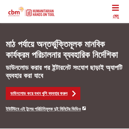
মেনু
মাঠ পর্যায়ে অন্তর্ভুক্তিমূলক মানবিক
কার্যক্রম পরিচালনার ব্যবহারিক নির্দেশিকা
ডাউনলোড করার পর ইন্টারনেট সংযোগ ছাড়াই অ্যাপটি
ব্যবহার করা যাবে
ডাউনলোড করে যখন খুশি ব্যবহার করুন
ইউটিউবে এই টুলের পরিচিতিমূলক দুই মিনিটের ভিডিও