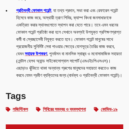
প্রতিবন্ধী ফোকাল পয়েন্ট
,
যা তথ্য প্রদান, সভা করা এবং রেফারেল পয়েন্ট
হিসেবে কাজ করে, অস্থায়ী ত্রাণ শিবির, ক্যাম্প কিংবা জনসাধারণকে
একত্রিত করার স্থানগুলোতে স্থাপন করা যেতে পারে। তবে এমন ধরনের
ফোকাল পয়েন্ট প্রতিষ্ঠা করা হলে সেখানে অবশ্যই উপযুক্ত প্রশিক্ষণপ্রাপ্ত
কর্মী বা স্বেচ্ছাসেবী নিযুক্ত করতে হবে। ফোকাল পয়েন্ট মানুষের সাথে
প্রয়োজনীয় সুনির্দিষ্ট সেবা পাওয়ার ক্ষেত্রে যোগসূত্র তৈরির কাজ করবে,
যেমন
সহায়ক উপকরণ
,
পুনর্বাসন বা মানসিক স্বাস্থ্য ও মনোসামাজিক সহায়তা
(মেন্টাল হেলথ অ্যান্ড সাইকোসোশ্যাল সাপোর্ট (এমএইচপিএসএস)।
এছাড়াও ঝুঁকিতে থাকা অন্যান্য গ্রুপের মানুষদের সহায়তা করতেও কাজ
করবে যেমন প্রবীণ ব্যক্তিদের জন্য (বার্ধক্য ও প্রতিবন্ধী ফোকাল পয়েন্ট)।
Tags
লজিস্টিকস
শিবিরের সমন্বয় ও ব্যবস্থাপনা
কোভিড-১৯