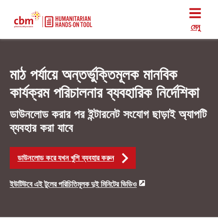
মেনু
মাঠ পর্যায়ে অন্তর্ভুক্তিমূলক মানবিক
কার্যক্রম পরিচালনার ব্যবহারিক নির্দেশিকা
ডাউনলোড করার পর ইন্টারনেট সংযোগ ছাড়াই অ্যাপটি
ব্যবহার করা যাবে
ডাউনলোড করে যখন খুশি ব্যবহার করুন
ইউটিউবে এই টুলের পরিচিতিমূলক দুই মিনিটের ভিডিও