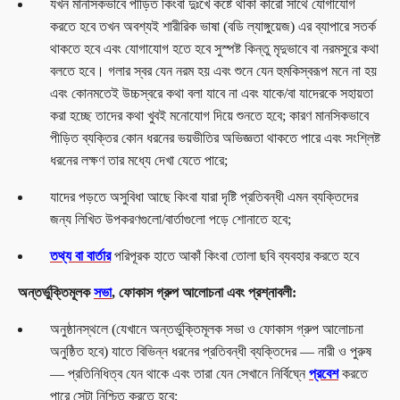
যখন মানসিকভাবে পীড়িত কিংবা দুঃখে কষ্টে থাকা কারো সাথে যোগাযোগ
করতে হবে তখন অবশ্যই শারীরিক ভাষা (বডি ল্যাঙ্গুয়েজ) এর ব্যাপারে সতর্ক
থাকতে হবে এবং যোগাযোগ হতে হবে সুস্পষ্ট কিন্তু মৃদুভাবে বা নরমসুরে কথা
বলতে হবে। গলার স্বর যেন নরম হয় এবং শুনে যেন হুমকিস্বরূপ মনে না হয়
এবং কোনমতেই উচ্চস্বরে কথা বলা যাবে না এবং যাকে/বা যাদেরকে সহায়তা
করা হচ্ছে তাদের কথা খুবই মনোযোগ দিয়ে শুনতে হবে; কারণ মানসিকভাবে
পীড়িত ব্যক্তির কোন ধরনের ভয়ভীতির অভিজ্ঞতা থাকতে পারে এবং সংশ্লিষ্ট
ধরনের লক্ষণ তার মধ্যে দেখা যেতে পারে;
যাদের পড়তে অসুবিধা আছে কিংবা যারা দৃষ্টি প্রতিবন্ধী এমন ব্যক্তিদের
জন্য লিখিত উপকরণগুলো/বার্তাগুলো পড়ে শোনাতে হবে;
তথ্য বা বার্তার
পরিপূরক হাতে আকাঁ কিংবা তোলা ছবি ব্যবহার করতে হবে
অন্তর্ভুক্তিমূলক
সভা
,
ফোকাস গ্রুপ আলোচনা এবং প্রশ্নাবলী:
অনুষ্ঠানস্থলে (যেখানে অন্তর্ভুক্তিমূলক সভা ও ফোকাস গ্রুপ আলোচনা
অনুষ্ঠিত হবে) যাতে বিভিন্ন ধরনের প্রতিবন্ধী ব্যক্তিদের — নারী ও পুরুষ
— প্রতিনিধিত্ব যেন থাকে এবং তারা যেন সেখানে নির্বিঘ্নে
প্রবেশ
করতে
পারে সেটা নিশ্চিত করতে হবে;