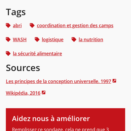
Tags
abri
coordination et gestion des camps
WASH
logistique
la nutrition
la sécurité alimentaire
Sources
Les principes de la conception universelle. 1997
Wikipédia, 2016
Aidez nous à améliorer
Remplissez ce sondage, cela ne prend que 3