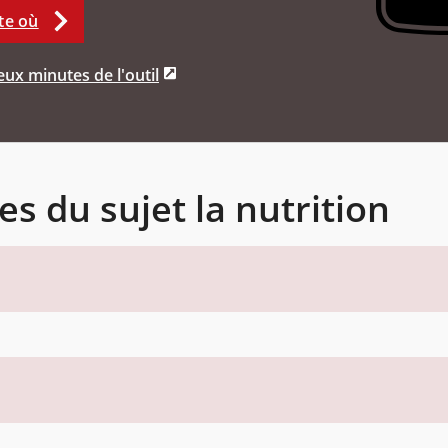
te où
ux minutes de l'outil
es du sujet la nutrition