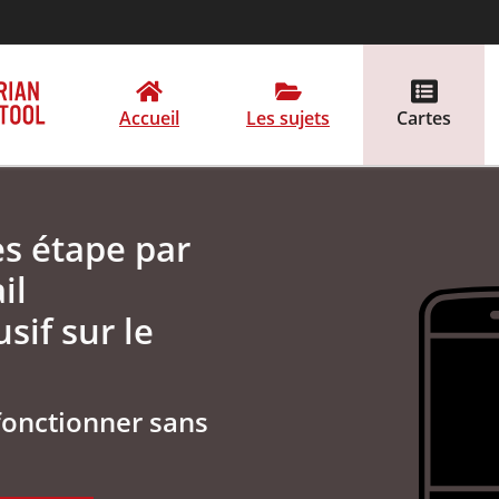
Accueil
Les sujets
Cartes
es étape par
il
sif sur le
fonctionner sans