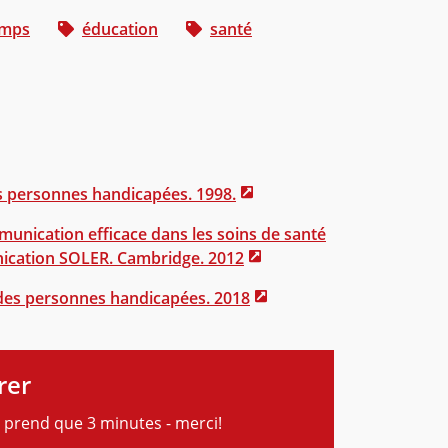
amps
éducation
santé
es personnes handicapées. 1998.
nication efficace dans les soins de santé
nication SOLER. Cambridge. 2012
des personnes handicapées. 2018
rer
 prend que 3 minutes - merci!