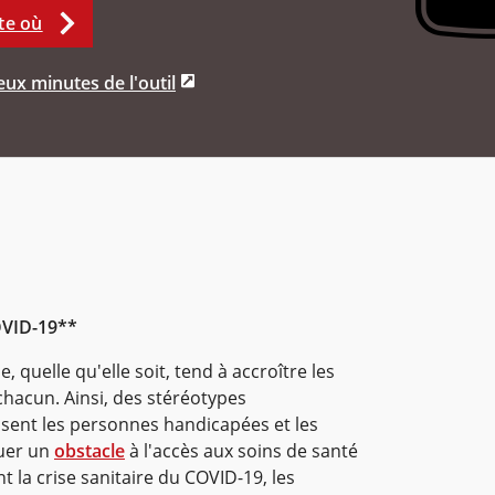
te où
ux minutes de l'outil
OVID-19**
 quelle qu'elle soit, tend à accroître les
chacun. Ainsi, des stéréotypes
ent les personnes handicapées et les
uer un
obstacle
à l'accès aux soins de santé
 la crise sanitaire du COVID-19, les