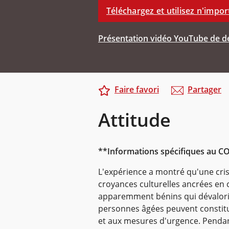
Téléchargez et utilisez n'impor
Présentation vidéo YouTube de de
Faire favori
Partager
Attitude
**Informations spécifiques au C
L'expérience a montré qu'une crise,
croyances culturelles ancrées en 
apparemment bénins qui dévaloris
personnes âgées peuvent constit
et aux mesures d'urgence. Pendant